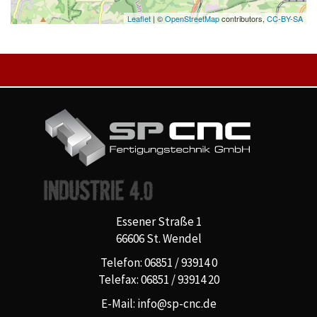
Leaflet
| ©
OpenStreetMap
contributors,
CC-BY-SA
Essener Straße 1
66606 St. Wendel
Telefon: 06851 / 93914 0
Telefax: 06851 / 93914 20
E-Mail: info@sp-cnc.de